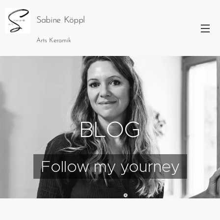
Sabine Köppl
Arts Keramik
BLOG
Follow my yourney